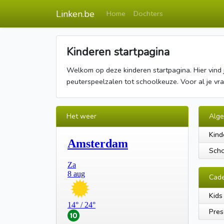
Linken.be
Home
Dochters
Kinderen startpagina
Welkom op deze kinderen startpagina. Hier vind 
peuterspeelzalen tot schoolkeuze. Voor al je v
Het weer
Alg
Kind
Scho
Cad
Kids
Pres