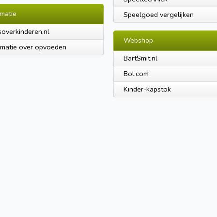
rmatie
Speelgoed vergelijken
soverkinderen.nl
Webshop
rmatie over opvoeden
BartSmit.nl
Bol.com
Kinder-kapstok