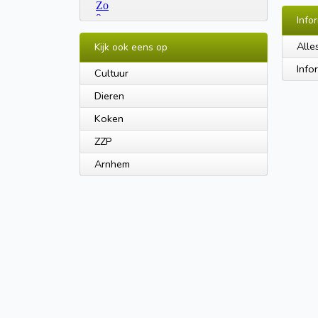
Info
Alle
Kijk ook eens op
Info
Cultuur
Dieren
Koken
ZZP
Arnhem